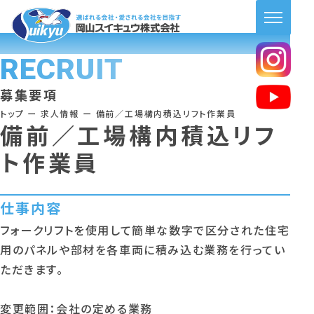
RECRUIT
募集要項
トップ
ー
求人情報
ー
備前／工場構内積込リフト作業員
備前／工場構内積込リフ
ト作業員
仕事内容
フォークリフトを使用して簡単な数字で区分された住宅
用のパネルや部材を各車両に積み込む業務を行ってい
ただきます。
変更範囲：会社の定める業務